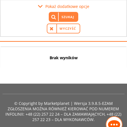
Pokaż dodatkowe opcje
SZUKAJ
WYCZYŚĆ
Brak wyników
© Copyright by
Marketplanet
| Wersja 3.9.8.5-EZAM
ZGŁOSZENIA MOŻNA RÓWNIEŻ KIEROWAĆ POD NUMEREM
INFOLINII: +48 (22) 257 22 24 – DLA ZAMAWIAJĄCYCH, +48 (22)
257 22 23 – DLA WYKONAWCÓW.